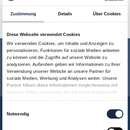
Heute
Nächste
Veranstaltungen
Vorherige
Zustimmung
Details
Über Cookies
Veransta
Diese Webseite verwendet Cookies
Wir verwenden Cookies, um Inhalte und Anzeigen zu
personalisieren, Funktionen für soziale Medien anbieten
Keine Veranstaltung mehr verpassen:
zu können und die Zugriffe auf unsere Website zu
analysieren. Außerdem geben wir Informationen zu Ihrer
Jetzt für den
MVFP Akademie
Verwendung unserer Website an unsere Partner für
soziale Medien, Werbung und Analysen weiter. Unsere
Newsletter anmelden
!
Partner führen diese Informationen möglicherweise mit
weiteren Daten zusammen, die Sie ihnen bereitgestellt
haben oder die sie im Rahmen Ihrer Nutzung der Dienste
gesammelt haben.
Akademie
Einwilligungsauswahl
Notwendig
Über uns
FAQ