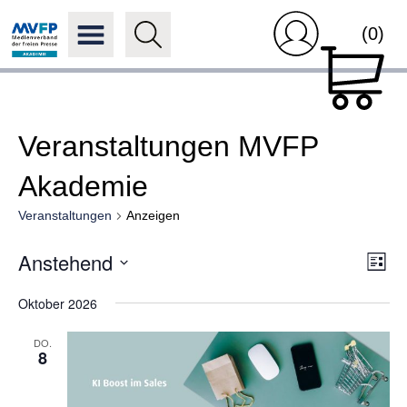
(0)
Veranstaltungen MVFP
Akademie
Veranstaltungen
Anzeigen
Ansi
Anstehend
Ver
Liste
Navi
Ans
Datum
Nav
Oktober 2026
wählen.
DO.
8