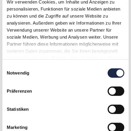
Wir verwenden Cookies, um Inhalte und Anzeigen zu
Vom Presseerzeugnis zur Medienmarke: Neue
personalisieren, Funktionen für soziale Medien anbieten
IVW-Angebote zur Digitalisierung im
zu können und die Zugriffe auf unsere Website zu
Printmarkt
analysieren. Außerdem geben wir Informationen zu Ihrer
Verwendung unserer Website an unsere Partner für
Die Durchführung erfolgt DIGITAL!
soziale Medien, Werbung und Analysen weiter. Unsere
Januar 2025
Partner führen diese Informationen möglicherweise mit
weiteren Daten zusammen, die Sie ihnen bereitgestellt
MI.
haben oder die sie im Rahmen Ihrer Nutzung der Dienste
29
gesammelt haben.
Einwilligungsauswahl
Notwendig
Präferenzen
Statistiken
29. Januar 2025 @ 9:30
.
15:00
Community-Strategien als zusätzliche
Marketing