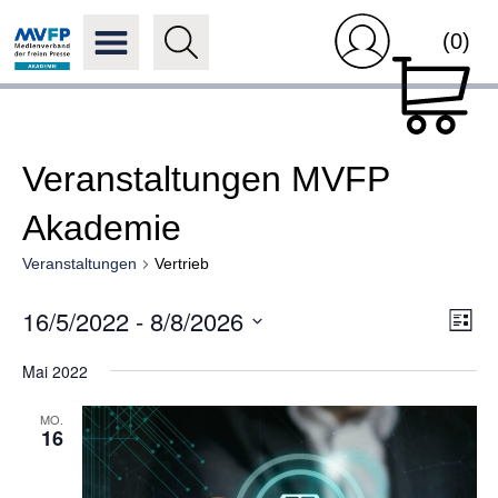
(0)
Veranstaltungen MVFP
Akademie
Veranstaltungen
Vertrieb
Ansi
16/5/2022
 - 
8/8/2026
Ver
Liste
Navi
Ans
Datum
Nav
Mai 2022
wählen.
MO.
16