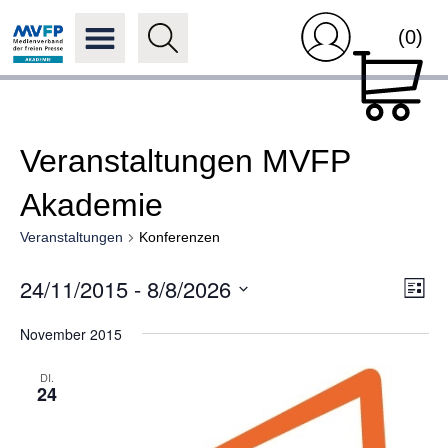
(0)
Veranstaltungen MVFP
Akademie
Veranstaltungen
Konferenzen
Ansi
24/11/2015
 - 
8/8/2026
Ver
Liste
Navi
Ans
Datum
Nav
November 2015
wählen.
DI.
24