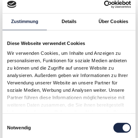
November 2018
DI.
Zustimmung
Details
Über Cookies
20
Diese Webseite verwendet Cookies
Wir verwenden Cookies, um Inhalte und Anzeigen zu
personalisieren, Funktionen für soziale Medien anbieten
zu können und die Zugriffe auf unsere Website zu
analysieren. Außerdem geben wir Informationen zu Ihrer
Verwendung unserer Website an unsere Partner für
soziale Medien, Werbung und Analysen weiter. Unsere
Partner führen diese Informationen möglicherweise mit
weiteren Daten zusammen, die Sie ihnen bereitgestellt
haben oder die sie im Rahmen Ihrer Nutzung der Dienste
gesammelt haben.
Einwilligungsauswahl
Notwendig
20. November 2018 @ 10:00
.
21. November 2018 @ 14:00