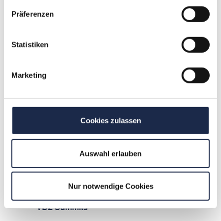
6. VDZ Tech Summit 2018
Präferenzen
Empire Riverside Hotel
Bernhard-Nocht-Straße 97, Hamburg,
Hamburg, Deutschland
Statistiken
Januar 2020
MI.
Marketing
1
Cookies zulassen
Auswahl erlauben
Nur notwendige Cookies
1. Januar 2020
.
31. Dezember 2021
VDZ Summits