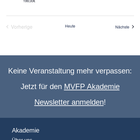
199,00€
Vorherige
Heute
Veran
Nächste
Veranstaltungen
Keine Veranstaltung mehr verpassen:
Jetzt für den
MVFP Akademie
Newsletter anmelden
!
Akademie