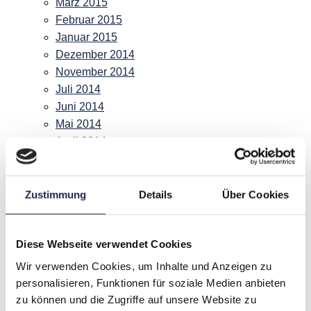
März 2015
Februar 2015
Januar 2015
Dezember 2014
November 2014
Juli 2014
Juni 2014
Mai 2014
April 2014
März 2014
Februar 2014
Januar 2014
Zustimmung
Details
Über Cookies
Dezember 2013
November 2013
Diese Webseite verwendet Cookies
Oktober 2013
September 2013
Wir verwenden Cookies, um Inhalte und Anzeigen zu
August 2013
personalisieren, Funktionen für soziale Medien anbieten
Juli 2013
zu können und die Zugriffe auf unsere Website zu