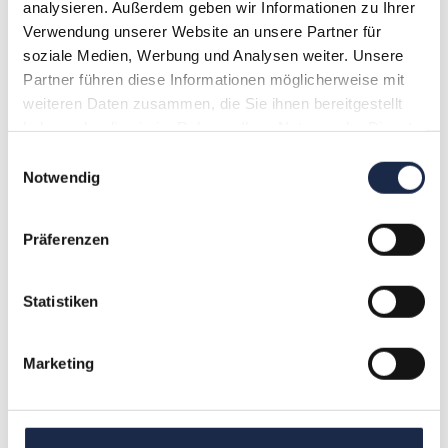
Juni 2013
analysieren. Außerdem geben wir Informationen zu Ihrer
Mai 2013
Verwendung unserer Website an unsere Partner für
soziale Medien, Werbung und Analysen weiter. Unsere
April 2013
Partner führen diese Informationen möglicherweise mit
März 2013
weiteren Daten zusammen, die Sie ihnen bereitgestellt
Februar 2013
haben oder die sie im Rahmen Ihrer Nutzung der Dienste
Januar 2013
gesammelt haben.
Dezember 2012
Einwilligungsauswahl
Notwendig
November 2012
Oktober 2012
September 2012
Präferenzen
August 2012
Juli 2012
Statistiken
Juni 2012
April 2012
März 2012
Marketing
Februar 2012
Januar 2012
Dezember 2011