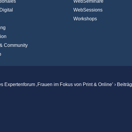
tionales
WebSeminare
Digital
WebSessions
Workshops
ing
ion
 & Community
b
es Expertenforum ‚Frauen im Fokus von Print & Online’
›
Beiträ