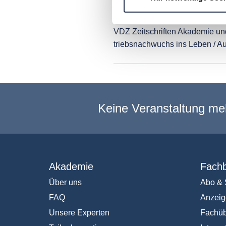
Neuer Preis für talent
3. September 2009
VDZ Zeitschriften Akademie und
triebsnachwuchs ins Leben / Au
Keine Veranstaltung me
Akademie
Fachb
Über uns
Abo & 
FAQ
Anzeig
Unsere Experten
Fachüb