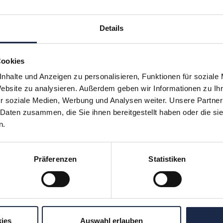
n zur Pflicht für Verlage
enforum der VDZ Zeitschriften Akademie am 5. und
Details
diskutieren Erfolgsmodelle aus dem In- und Ausland
Cookies
nhalte und Anzeigen zu personalisieren, Funktionen für soziale
Website zu analysieren. Außerdem geben wir Informationen zu I
r soziale Medien, Werbung und Analysen weiter. Unsere Partner
ues Expertenforum ‚Frauen im Fokus
 Daten zusammen, die Sie ihnen bereitgestellt haben oder die s
n.
Das Expertenforum der VDZ Zeitschriften Akademie
Präferenzen
Statistiken
lgruppe ‚Frauen‘ unter die Lupe
ies
Auswahl erlauben