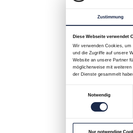
Web TV und Video werde
28. September 2009
Große Resonanz auf das Expert
Zustimmung
6.
Oktober in Hamburg / Experten 
Diese Webseite verwendet 
Wir verwenden Cookies, um I
und die Zugriffe auf unsere 
Artikel
Website an unsere Partner fü
Große Resonanz auf ne
möglicherweise mit weiteren
von Print & Online‘
der Dienste gesammelt habe
21. September 2009
Schon über 80 Anmeldungen / 
Einwilligungsauswahl
in
Notwendig
Hamburg nimmt erstmals die Zie
Artikel
Nur notwendige Cook