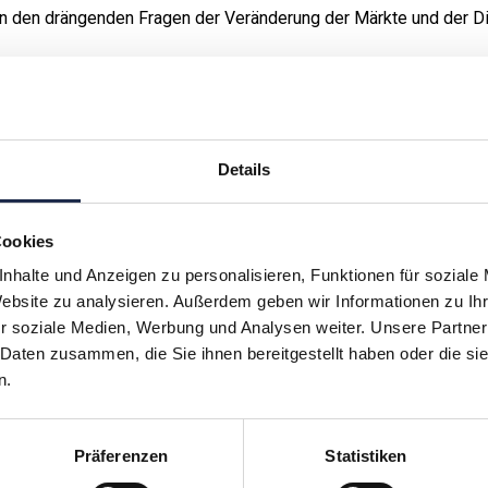
n den drängenden Fragen der Veränderung der Märkte und der Dig
lattform für Wissenstransfer, Know-how-Vermittlung und Branch
n- und Verlagshäusern sowie verwandten Branchen. Gemeinsam m
lt auf dieser Basis ein breit gefächertes, praxisorientiertes B
Bereichen vermittelt. Das Angebot umfasst Bildungsformate wie
Details
ngen, internationale Verlegerreisen (Touren) wie auch eine Vielz
ediengattung für Wettbewerb, für den erfolgreichen Kampf um d
Cookies
d. Der gesellschaftliche und technische Wandel hat die Anforderu
nhalte und Anzeigen zu personalisieren, Funktionen für soziale
e Aufgaben immer komplexer gemacht. Das bedeutet auch für die
Website zu analysieren. Außerdem geben wir Informationen zu I
olitischen Interessenvertretung auch eine Plattform für den dr
r soziale Medien, Werbung und Analysen weiter. Unsere Partner
derem mit seiner MVFP Akademie gerecht.
 Daten zusammen, die Sie ihnen bereitgestellt haben oder die s
n.
hr verpassen: Jetzt für den
MVFP Akademi
Präferenzen
Statistiken