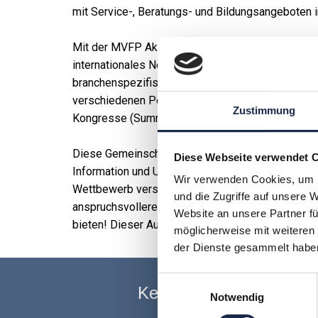
mit Service-, Beratungs- und Bildungsangeboten i
Mit der MVFP Akademie bietet der Verband eine P
internationales Netzwerk an Experten aus Medie
branchenspezifische Zukunftsthemen und entwicke
verschiedenen Perspektiven in allen relevanten 
Zustimmung
Kongresse (Summits), individuelle Inhouse-Schulu
Diese Gemeinschaft steht mehr als jede andere M
Diese Webseite verwendet 
Information und Unterhaltung, für die gezahlt wir
Wir verwenden Cookies, um I
Wettbewerb verschärft, das Tempo erhöht und di
und die Zugriffe auf unsere 
anspruchsvollere Aufgabenstellung – neben der p
Website an unsere Partner fü
bieten! Dieser Aufgabe wird der MVFP unter an
möglicherweise mit weiteren
der Dienste gesammelt habe
Einwilligungsauswahl
Keine Veranstaltung me
Notwendig