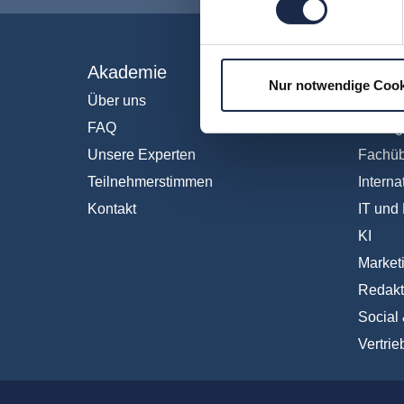
Akademie
Fachb
Nur notwendige Cook
Über uns
Abo & 
FAQ
Anzeig
Unsere Experten
Fachüb
Teilnehmerstimmen
Interna
Kontakt
IT und 
KI
Market
Redakt
Social
Vertrie