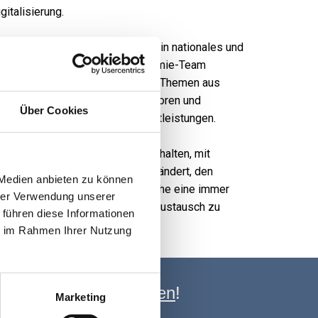
italisierung.
enaustausch. Sie verfügt über ein nationales und
it ihnen identifiziert das Akademie-Team
ildungsangebot, das aktuelle Top-Themen aus
 Seminare, Workshops, Expertenforen und
Über Cookies
ahl weiterer Services und Dienstleistungen.
en Kunden mit gut gemachten Inhalten, mit
ngen an die Verleger deutlich verändert, den
 Medien anbieten zu können
 Interessenvertretung der Branche eine immer
hrer Verwendung unserer
ingend notwendigen Informationsaustausch zu
 führen diese Informationen
ie im Rahmen Ihrer Nutzung
e Newsletter anmelden
!
Marketing