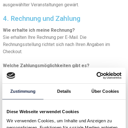
ausgewählter Veranstaltungen gewärt.
4. Rechnung und Zahlung
Wie erhalte ich meine Rechnung?
Sie erhalten Ihre Rechnung per E-Mail. Die
Rechnungsstellung richtet sich nach Ihren Angaben im
Checkout.
Welche Zahlungsmöglichkeiten gibt es?
Sobald die Durchführung der Veranstaltung gesichert ist,
erhalten Sie eine Rechnung von uns. Andere
Zahlungsmöglichkeiten werden derzeit nicht akzeptiert.
Zustimmung
Details
Über Cookies
5. Rund um die Veranstaltung
Diese Webseite verwendet Cookies
Gibt es eine Anmeldefrist?
Es gibt keine Fristen für Ihre Anmeldung. Die Anmeldung ist
Wir verwenden Cookies, um Inhalte und Anzeigen zu
auch am Veranstaltungstag direkt vor Ort möglich.
personalisieren, Funktionen für soziale Medien anbieten