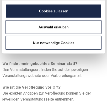
ausgehändigt. Falls Sie zusätzliche Materialien mitbringen
sollen, werden Sie explizit in der Seminareinladung oder in
Cookies zulassen
der Teilnehmermail darauf hingewiesen.
Auswahl erlauben
Muss ich mich zum Seminar vorbereiten? Sind
Vorkenntnisse erforderlich?
Falls Sie sich zum Seminar vorbereiten sollen, werden Sie
Nur notwendige Cookies
dies im Vorfeld in der Seminareinladung oder über eine
gesonderte E-Mail an alle Teilnehmer erfahren.
Wo findet mein gebuchtes Seminar statt?
Den Veranstaltungsort finden Sie auf der jeweiligen
Veranstaltungswebsite oder Vorbereitungsmail.
Wie ist die Verpflegung vor Ort?
Die exakten Angaben zur Verpflegung können Sie der
jeweiligen Veranstaltungsseite entnehmen.