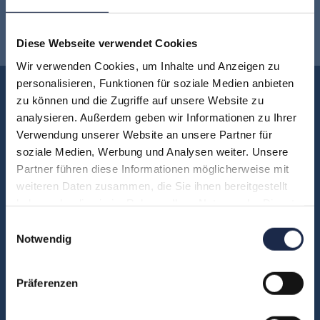
Newsletter anmelden
!
Diese Webseite verwendet Cookies
Wir verwenden Cookies, um Inhalte und Anzeigen zu
personalisieren, Funktionen für soziale Medien anbieten
Akademie
zu können und die Zugriffe auf unsere Website zu
Über uns
analysieren. Außerdem geben wir Informationen zu Ihrer
Verwendung unserer Website an unsere Partner für
FAQ
soziale Medien, Werbung und Analysen weiter. Unsere
Unsere Experten
Partner führen diese Informationen möglicherweise mit
Teilnehmerstimmen
weiteren Daten zusammen, die Sie ihnen bereitgestellt
Kontakt
haben oder die sie im Rahmen Ihrer Nutzung der Dienste
gesammelt haben.
Einwilligungsauswahl
Notwendig
Fachbereiche
Abo & Subscription
Präferenzen
Anzeigen