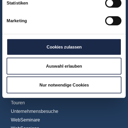
Fachübergreifend
Statistiken
Internationales
IT und Digital
Marketing
KI
Marketing
Redaktion
Cookies zulassen
Social & Community
Vertrieb
Auswahl erlauben
Formate
Nur notwendige Cookies
Konferenzen
Touren
Unternehmensbesuche
WebSeminare