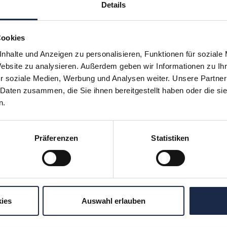
Details
Cookies
nhalte und Anzeigen zu personalisieren, Funktionen für soziale
hr verpassen: Jetzt für den
MVFP Akademi
Website zu analysieren. Außerdem geben wir Informationen zu I
r soziale Medien, Werbung und Analysen weiter. Unsere Partner
 Daten zusammen, die Sie ihnen bereitgestellt haben oder die s
n.
ereiche
Formate
Subscription
Konferenzen
Präferenzen
Statistiken
en
Touren
ergreifend
Unternehmensbesuche
tionales
WebSeminare
Digital
WebSessions
ies
Auswahl erlauben
Workshops
ing