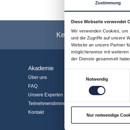
Zustimmung
Diese Webseite verwendet 
Wir verwenden Cookies, um I
Keine Veranstaltung me
und die Zugriffe auf unsere 
Website an unsere Partner fü
möglicherweise mit weiteren
der Dienste gesammelt habe
Akademie
Fachb
Einwilligungsauswahl
Über uns
Abo & 
Notwendig
FAQ
Anzeig
Unsere Experten
Fachüb
Teilnehmerstimmen
Interna
Kontakt
IT und 
Nur notwendige Cook
KI
Market