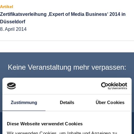
Artikel
Zertifikatsverleihung ‚Expert of Media Business‘ 2014 in
Düsseldorf
8. April 2014
Keine Veranstaltung mehr verpassen:
Jetzt für den
MVFP Akademie
Newsletter anmelden
!
Zustimmung
Details
Über Cookies
Akademie
Diese Webseite verwendet Cookies
Wir verwenden Cookies, um Inhalte und Anzeigen zu
Über uns