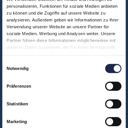
personalisieren, Funktionen für soziale Medien anbieten
FAQ
zu können und die Zugriffe auf unsere Website zu
Unsere Experten
analysieren. Außerdem geben wir Informationen zu Ihrer
Teilnehmerstimmen
Verwendung unserer Website an unsere Partner für
soziale Medien, Werbung und Analysen weiter. Unsere
Kontakt
Partner führen diese Informationen möglicherweise mit
weiteren Daten zusammen, die Sie ihnen bereitgestellt
haben oder die sie im Rahmen Ihrer Nutzung der Dienste
Fachbereiche
gesammelt haben.
Einwilligungsauswahl
Abo & Subscription
Notwendig
Anzeigen
Fachübergreifend
Präferenzen
Internationales
IT und Digital
Statistiken
KI
Marketing
Marketing
Redaktion