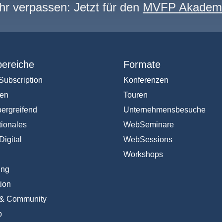
hr verpassen: Jetzt für den
MVFP Akademi
ereiche
Formate
Subscription
Konferenzen
en
Touren
ergreifend
Unternehmensbesuche
tionales
WebSeminare
Digital
WebSessions
Workshops
ing
ion
 & Community
b