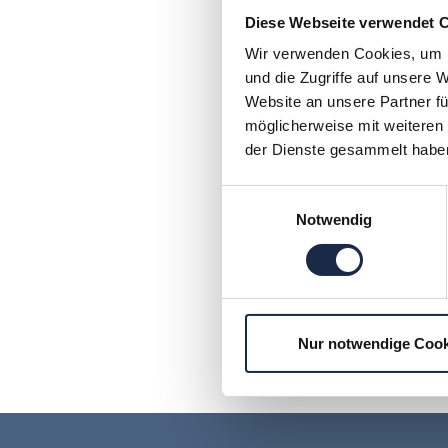
17. Juni 2014
Diese Webseite verwendet 
Neues Format von VDZ Akademi
November 2014 in Köln vermitte
Wir verwenden Cookies, um I
und die Zugriffe auf unsere 
Website an unsere Partner fü
möglicherweise mit weiteren
Artikel
der Dienste gesammelt habe
Mediendienstleisterver
10. Juni 2014
Einwilligungsauswahl
Notwendig
Artikel
B2B Digital Media Sale
5 Tage – 5 Stationen – 1 Ziel
Nur notwendige Cook