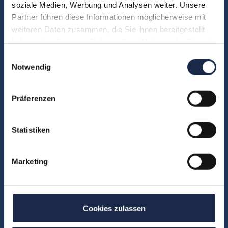
soziale Medien, Werbung und Analysen weiter. Unsere
Abo & Subscription
Partner führen diese Informationen möglicherweise mit
Anzeigen
weiteren Daten zusammen, die Sie ihnen bereitgestellt
Fachübergreifend
haben oder die sie im Rahmen Ihrer Nutzung der Dienste
gesammelt haben.
Internationales
Einwilligungsauswahl
Notwendig
IT und Digital
KI
Präferenzen
Marketing
Redaktion
Social & Community
Statistiken
Vertrieb
Marketing
Formate
Konferenzen
Cookies zulassen
Touren