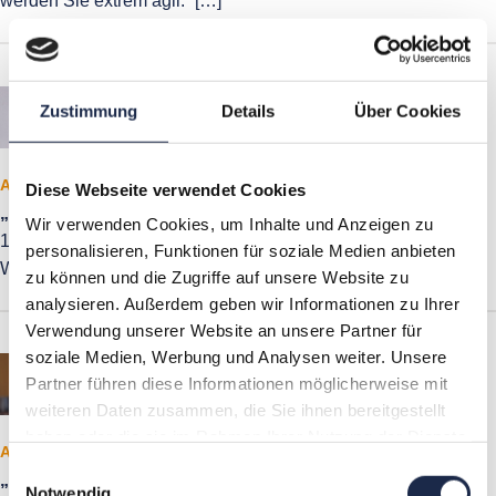
werden Sie extrem agil.“ […]
Zustimmung
Details
Über Cookies
Artikel
Diese Webseite verwendet Cookies
„Kreativität beginnt mit der Schärfung des Blickes“
Wir verwenden Cookies, um Inhalte und Anzeigen zu
10. Februar 2016
personalisieren, Funktionen für soziale Medien anbieten
Werbewirkung im Grafikdesign
zu können und die Zugriffe auf unsere Website zu
analysieren. Außerdem geben wir Informationen zu Ihrer
Verwendung unserer Website an unsere Partner für
soziale Medien, Werbung und Analysen weiter. Unsere
Partner führen diese Informationen möglicherweise mit
weiteren Daten zusammen, die Sie ihnen bereitgestellt
haben oder die sie im Rahmen Ihrer Nutzung der Dienste
Artikel
gesammelt haben.
Einwilligungsauswahl
„Einfach etwas anders machen wäre nicht nur zu einfach,
Notwendig