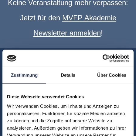
Keine Veranstaltung mehr verpassen:
Jetzt für den
MVFP Akademie
Newsletter anmelden
!
Akademie
Über uns
Zustimmung
Details
Über Cookies
FAQ
Unsere Experten
Diese Webseite verwendet Cookies
Teilnehmerstimmen
Wir verwenden Cookies, um Inhalte und Anzeigen zu
Kontakt
personalisieren, Funktionen für soziale Medien anbieten
zu können und die Zugriffe auf unsere Website zu
analysieren. Außerdem geben wir Informationen zu Ihrer
Fachbereiche
Verwendung unserer Website an unsere Partner für