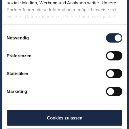
soziale Medien, Werbung und Analysen weiter. Unsere
Abo & Subscription
Partner führen diese Informationen möglicherweise mit
Anzeigen
weiteren Daten zusammen, die Sie ihnen bereitgestellt
Fachübergreifend
haben oder die sie im Rahmen Ihrer Nutzung der Dienste
gesammelt haben.
Internationales
Einwilligungsauswahl
Notwendig
IT und Digital
KI
Präferenzen
Marketing
Redaktion
Social & Community
Statistiken
Vertrieb
Marketing
Formate
Konferenzen
Cookies zulassen
Touren