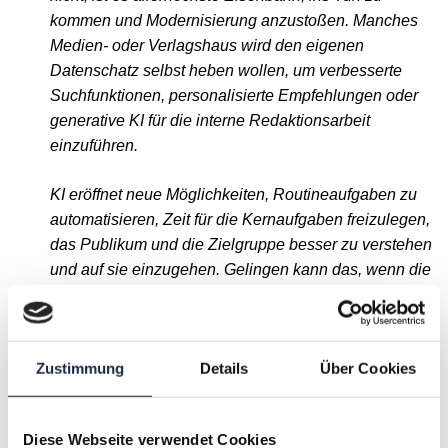
kommen und Modernisierung anzustoßen. Manches
Medien- oder Verlagshaus wird den eigenen
Datenschatz selbst heben wollen, um verbesserte
Suchfunktionen, personalisierte Empfehlungen oder
generative KI für die interne Redaktionsarbeit
einzuführen.
KI eröffnet neue Möglichkeiten, Routineaufgaben zu
automatisieren, Zeit für die Kernaufgaben freizulegen,
das Publikum und die Zielgruppe besser zu verstehen
und auf sie einzugehen. Gelingen kann das, wenn die
Mitarbeiter ins Boot geholt werden und aktiv
eingebunden sind. Mein Verständnis der Zukunft ist,
dass wir sie selbst gestalten und dass Verlage jetzt
Zustimmung
Details
Über Cookies
entscheiden, ob sie durch Überanpassung (oder
verpasste Erneuerung) in der Masse untergehen oder
durch markante, hochwertige, menschengemachte
Diese Webseite verwendet Cookies
Inhalte zu Leuchttürmen in einem Meer KI-generierter