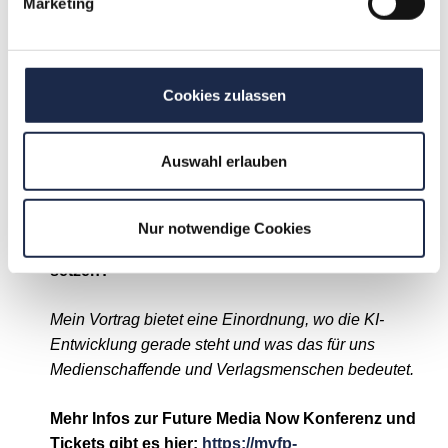
Marketing
Faktische Korrektheit, Angemessenheit, Erklärbarkeit
und Vertrauenswürdigkeit der Inhalte bleiben das A
und O für Medien und Verlage. Unsere
Cookies zulassen
Existenzberechtigung ist, dass wir Menschen geprüfte
Inhalte und qualitätvolle Einordnung bieten,
Orientierung in einer rasenden Welt voller
Auswahl erlauben
Unwägbarkeiten.
MVFP Akademie: Worauf möchten Sie bei Ihrem
Nur notwendige Cookies
Vortrag auf der Future Media Now den Fokus
setzen?
Mein Vortrag bietet eine Einordnung, wo die KI-
Entwicklung gerade steht und was das für uns
Medienschaffende und Verlagsmenschen bedeutet.
Mehr Infos zur Future Media Now Konferenz und
Tickets gibt es hier:
https://mvfp-