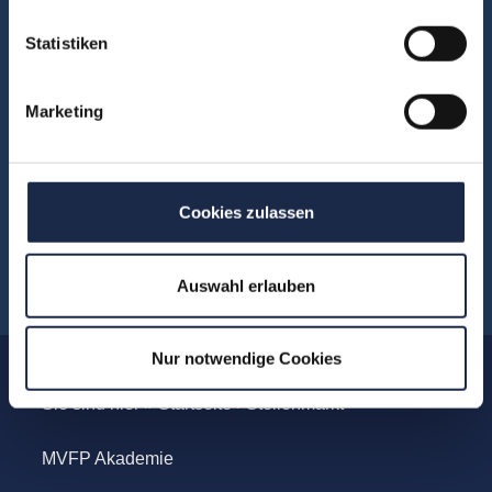
Formate
Statistiken
Konferenzen
Touren
Marketing
Unternehmensbesuche
WebSeminare
WebSessions
Cookies zulassen
Workshops
Auswahl erlauben
Nur notwendige Cookies
Sie sind hier »
Startseite
›
Stellenmarkt
MVFP Akademie