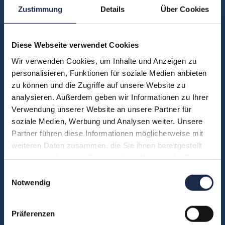
Zustimmung
Details
Über Cookies
Kontakt
Diese Webseite verwendet Cookies
Fachbereiche
Wir verwenden Cookies, um Inhalte und Anzeigen zu
Abo & Subscription
personalisieren, Funktionen für soziale Medien anbieten
Anzeigen
zu können und die Zugriffe auf unsere Website zu
Fachübergreifend
analysieren. Außerdem geben wir Informationen zu Ihrer
Verwendung unserer Website an unsere Partner für
Internationales
soziale Medien, Werbung und Analysen weiter. Unsere
IT und Digital
Partner führen diese Informationen möglicherweise mit
KI
weiteren Daten zusammen, die Sie ihnen bereitgestellt
Marketing
haben oder die sie im Rahmen Ihrer Nutzung der Dienste
gesammelt haben.
Redaktion
Einwilligungsauswahl
Notwendig
Social & Community
Vertrieb
Präferenzen