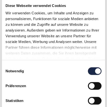
Diese Webseite verwendet Cookies
bis zu wettbewerbs- und
datenschutzrechtlichen Fragestellungen beim
Wir verwenden Cookies, um Inhalte und Anzeigen zu
zielgenauen Aussteuern von Zielgruppen.
personalisieren, Funktionen für soziale Medien anbieten
zu können und die Zugriffe auf unsere Website zu
Welches, nach Ihrer Meinung, ist der
analysieren. Außerdem geben wir Informationen zu Ihrer
häufigste juristische Fehler im
Verwendung unserer Website an unsere Partner für
Pressevertrieb. Warum ist das so?
soziale Medien, Werbung und Analysen weiter. Unsere
Partner führen diese Informationen möglicherweise mit
Nach meiner Erfahrung gibt es nicht „den
weiteren Daten zusammen, die Sie ihnen bereitgestellt
haben oder die sie im Rahmen Ihrer Nutzung der Dienste
einen“ juristischen Fehler im Vertrieb und
gesammelt haben.
deshalb auch nicht den „häufigsten“.
Einwilligungsauswahl
Vielmehr gibt es eine Reihe von
Notwendig
„Spielregeln“, die man kennen muss, um
rechtlichen Stolperfallen aus dem Weg zu
Präferenzen
gehen.
Welche Auswirkungen hat die neue EU-
Statistiken
Datenschutzgrundverordnung auf den