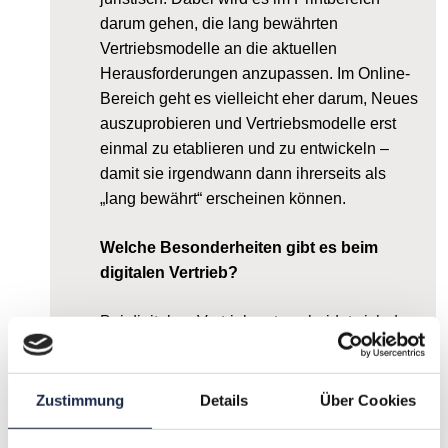
darum gehen, die lang bewährten
Vertriebsmodelle an die aktuellen
Herausforderungen anzupassen. Im Online-
Bereich geht es vielleicht eher darum, Neues
auszuprobieren und Vertriebsmodelle erst
einmal zu etablieren und zu entwickeln –
damit sie irgendwann dann ihrerseits als
„lang bewährt“ erscheinen können.
Welche Besonderheiten gibt es beim
digitalen Vertrieb?
Bei digitalem Vertrieb unterscheidet sich das
Produkt vom Printprodukt – und auch die
Möglichkeit, die Interessenten viel präziser
anzusteuern. Das hat auch Auswirkungen auf
Zustimmung
Details
Über Cookies
die rechtlichen Themen: von der
Preisbindungsfähigkeit digitaler Erzeugnisse