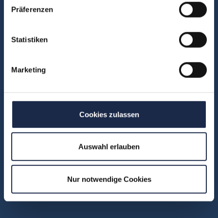
Kontakt
Präferenzen
Fachbereiche
Statistiken
Abo & Subscription
Marketing
Anzeigen
Fachübergreifend
Internationales
IT und Digital
Cookies zulassen
KI
Marketing
Auswahl erlauben
Redaktion
Social & Community
Nur notwendige Cookies
Vertrieb