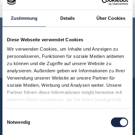
Zustimmung
Details
Über Cookies
Keine Veranstaltung mehr verpassen:
Diese Webseite verwendet Cookies
Jetzt für den
MVFP Akademie
Wir verwenden Cookies, um Inhalte und Anzeigen zu
personalisieren, Funktionen für soziale Medien anbieten
Newsletter anmelden
!
zu können und die Zugriffe auf unsere Website zu
analysieren. Außerdem geben wir Informationen zu Ihrer
Verwendung unserer Website an unsere Partner für
soziale Medien, Werbung und Analysen weiter. Unsere
Akademie
Partner führen diese Informationen möglicherweise mit
Über uns
weiteren Daten zusammen, die Sie ihnen bereitgestellt
haben oder die sie im Rahmen Ihrer Nutzung der Dienste
FAQ
gesammelt haben.
Einwilligungsauswahl
Unsere Experten
Notwendig
Teilnehmerstimmen