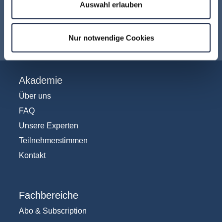
Auswahl erlauben
Jetzt für den
MVFP Akademie
Newsletter anmelden
!
Nur notwendige Cookies
Akademie
Über uns
FAQ
Unsere Experten
Teilnehmerstimmen
Kontakt
Fachbereiche
Abo & Subscription