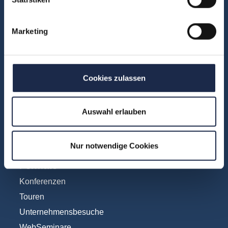
Anzeigen
Fachübergreifend
Marketing
Internationales
IT und Digital
KI
Cookies zulassen
Marketing
Redaktion
Social & Community
Auswahl erlauben
Vertrieb
Nur notwendige Cookies
Formate
Konferenzen
Touren
Unternehmensbesuche
WebSeminare