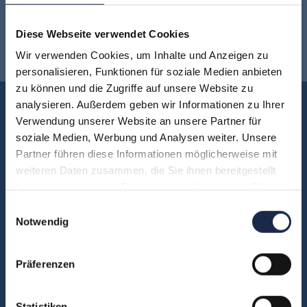
Jetzt für den
MVFP Akademie
Diese Webseite verwendet Cookies
Newsletter anmelden
!
Wir verwenden Cookies, um Inhalte und Anzeigen zu
personalisieren, Funktionen für soziale Medien anbieten
zu können und die Zugriffe auf unsere Website zu
analysieren. Außerdem geben wir Informationen zu Ihrer
Akademie
Verwendung unserer Website an unsere Partner für
Über uns
soziale Medien, Werbung und Analysen weiter. Unsere
FAQ
Partner führen diese Informationen möglicherweise mit
weiteren Daten zusammen, die Sie ihnen bereitgestellt
Unsere Experten
haben oder die sie im Rahmen Ihrer Nutzung der Dienste
Teilnehmerstimmen
gesammelt haben.
Einwilligungsauswahl
Kontakt
Notwendig
Präferenzen
Fachbereiche
Abo & Subscription
Statistiken