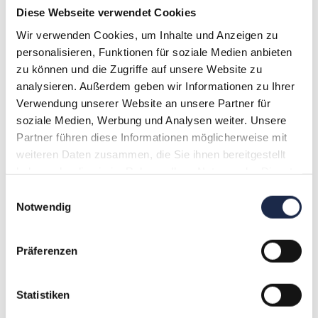
gestaltet werden können/müssen sowie
Diese Webseite verwendet Cookies
insbesondere welche
Informationen
den
Wir verwenden Cookies, um Inhalte und Anzeigen zu
Betroffenen gegeben werden müssen. So
personalisieren, Funktionen für soziale Medien anbieten
sieht die Datenschutz-Grundverordnung eine
zu können und die Zugriffe auf unsere Website zu
deutliche
Ausweitung der
analysieren. Außerdem geben wir Informationen zu Ihrer
Informationspflichten
der Unternehmen vor,
Verwendung unserer Website an unsere Partner für
die personenbezogene Daten zu
soziale Medien, Werbung und Analysen weiter. Unsere
Werbezwecken verarbeiten wollen.
Partner führen diese Informationen möglicherweise mit
weiteren Daten zusammen, die Sie ihnen bereitgestellt
Zweckänderung
haben oder die sie im Rahmen Ihrer Nutzung der Dienste
gesammelt haben.
Einwilligungsauswahl
In diesem Zusammenhang wird die
Notwendig
sogenannte
Zweckänderung
relevant sein,
das heisst die Frage, ob und inwieweit bspw.
Präferenzen
im Rahmen eines Vertragsverhältnisses (z.B.
eines Abo-Vertrages) erhobene
personenbezogene Daten im Weiteren zu
Statistiken
Werbezwecken genutzt werden dürfen.