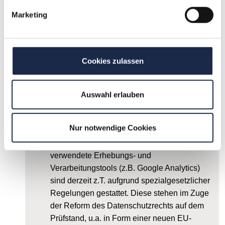
Marketing
(Weitere) Zulässigkeit der
Datenverarbeitung im Zusammenhang mit
der Nutzung von Internetangeboten
Cookies zulassen
Die Erhebung und Verarbeitung von Daten im
Zusammenhang mit der Nutzung von
Internetseiten durch Endverbraucher spielen
Auswahl erlauben
eine erhebliche Rolle bei der Analyse des
Verbraucherverhaltens und der Gestaltung
Nur notwendige Cookies
von Angeboten, die idealerweise auf den
einzelnen Anwender optimiert sind. Aktuell
verwendete Erhebungs- und
Verarbeitungstools (z.B. Google Analytics)
sind derzeit z.T. aufgrund spezialgesetzlicher
Regelungen gestattet. Diese stehen im Zuge
der Reform des Datenschutzrechts auf dem
Prüfstand, u.a. in Form einer neuen EU-