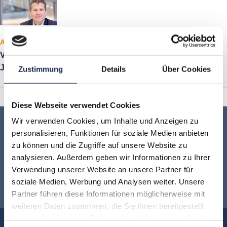
Artikel
VDZ Digital Advertising Summit 2019 Meet the Speakers:
Jörg Mühle
Zustimmung
Details
Über Cookies
Diese Webseite verwendet Cookies
Wir verwenden Cookies, um Inhalte und Anzeigen zu
Keine Veranstaltung mehr verpassen:
personalisieren, Funktionen für soziale Medien anbieten
zu können und die Zugriffe auf unsere Website zu
Jetzt für den
MVFP Akademie
analysieren. Außerdem geben wir Informationen zu Ihrer
Verwendung unserer Website an unsere Partner für
Newsletter anmelden
!
soziale Medien, Werbung und Analysen weiter. Unsere
Partner führen diese Informationen möglicherweise mit
weiteren Daten zusammen, die Sie ihnen bereitgestellt
haben oder die sie im Rahmen Ihrer Nutzung der Dienste