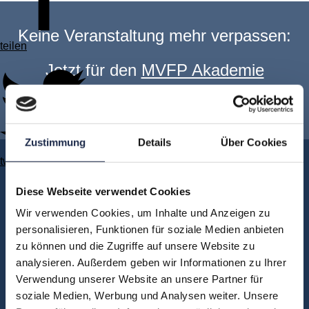
Keine Veranstaltung mehr verpassen:
teilen
Jetzt für den
MVFP Akademie
Newsletter anmelden
!
Zustimmung
Details
Über Cookies
twittern
Akademie
Über uns
Diese Webseite verwendet Cookies
FAQ
Wir verwenden Cookies, um Inhalte und Anzeigen zu
personalisieren, Funktionen für soziale Medien anbieten
Unsere Experten
zu können und die Zugriffe auf unsere Website zu
Teilnehmerstimmen
analysieren. Außerdem geben wir Informationen zu Ihrer
Kontakt
Verwendung unserer Website an unsere Partner für
soziale Medien, Werbung und Analysen weiter. Unsere