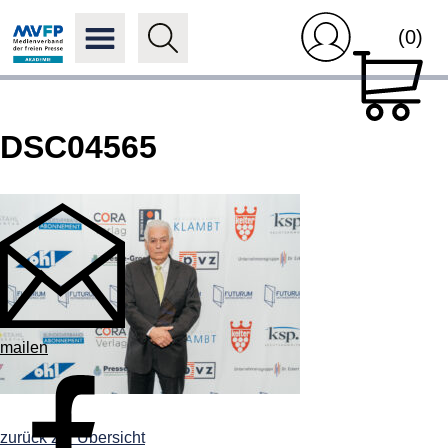
(0)
DSC04565
mailen
zurück zur Übersicht