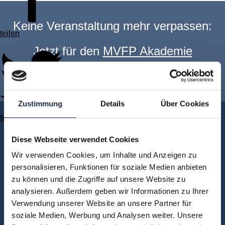
Keine Veranstaltung mehr verpassen:
teilen
Jetzt für den
MVFP Akademie
Newsletter anmelden
!
Zustimmung
Details
Über Cookies
twittern
Akademie
Über uns
Diese Webseite verwendet Cookies
FAQ
Wir verwenden Cookies, um Inhalte und Anzeigen zu
personalisieren, Funktionen für soziale Medien anbieten
Unsere Experten
zu können und die Zugriffe auf unsere Website zu
Teilnehmerstimmen
analysieren. Außerdem geben wir Informationen zu Ihrer
Kontakt
Verwendung unserer Website an unsere Partner für
soziale Medien, Werbung und Analysen weiter. Unsere