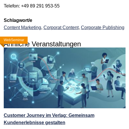
Telefon: +49 89 291 953-55
Schlagwort/e
Content Marketing
,
Corporat Content
,
Corporate Publishing
WebSeminar
WebSeminar
WebSeminar
Ähnliche Veranstaltungen
Customer Journey im Verlag: Gemeinsam
Kundenerlebnisse gestalten