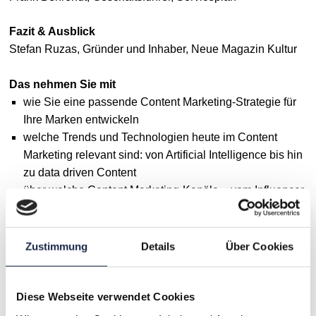
Fazit & Ausblick
Stefan Ruzas, Gründer und Inhaber, Neue Magazin Kultur
Das nehmen Sie mit
wie Sie eine passende Content Marketing-Strategie für
Ihre Marken entwickeln
welche Trends und Technologien heute im Content
Marketing relevant sind: von Artificial Intelligence bis hin
zu data driven Content
über welche Content Marketing-Kanäle – vom Influencer
Marketing bis zur Virtual Reality-App – Sie Ihre Kunden
auf ihrer User Journey erreichen
was Content Marketing für die einzelnen Abteilungen
Zustimmung
Details
Über Cookies
von Marketing und PR bis hin zur Produktentwicklung
bedeutet
wie Sie durch Content Distribution und Promotion die
Diese Webseite verwendet Cookies
Sichtbarkeit und Reichweite Ihrer Inhalte steigern