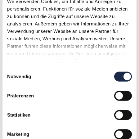
Wir verwenden Cookies, um Inhalte und Anzeigen zu
personalisieren, Funktionen für soziale Medien anbieten
Konditionen
zu können und die Zugriffe auf unsere Website zu
analysieren. Außerdem geben wir Informationen zu Ihrer
BLIND BIRD
Verwendung unserer Website an unsere Partner für
bis 16. Februar 2018
soziale Medien, Werbung und Analysen weiter. Unsere
390,- EUR
Partner führen diese Informationen möglicherweise mit
weiteren Daten zusammen, die Sie ihnen bereitgestellt
Für Mitglieder der DFP und des CMF. Bitte geben Sie Ihre
haben oder die sie im Rahmen Ihrer Nutzung der Dienste
Mitgliedschaft bei der Anmeldung an.
gesammelt haben.
Einwilligungsauswahl
Notwendig
Bitte berücksichtigen Sie, dass es sich hier um eine
Veranstaltung eines Kooperationspartners handelt. Ihre
Präferenzen
Anmeldedaten werden an die Akademie der Deutschen
Medien gGmbH weitergeleitet. Ihr Vertragspartner ist somit
die Akademie der Deutschen Medien gGmbH, von der Sie
Statistiken
Ihre Anmeldebestätigung, Rechnung und weitere
Informationen zur Veranstaltung erhalten. Sie können der
Marketing
Nutzung Ihrer Daten zu werblichen Zwecken durch die