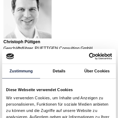
Christoph Püttgen
Geschäftsführer, PUETTGEN Consulting GmbH
Vita ansehen
Weitere Informationen
Zustimmung
Details
Über Cookies
Wir sprachen mit Christoph Püttgen über die größten Fehler
bei Veränderungsprozessen. Das vollständige Interview
Diese Webseite verwendet Cookies
finden Sie
hier
.
Wir verwenden Cookies, um Inhalte und Anzeigen zu
personalisieren, Funktionen für soziale Medien anbieten
Konditionen
zu können und die Zugriffe auf unsere Website zu
Regular Rate – VDZ Mitglied: 590,- Euro (zzgl. MwSt.)
analysieren. Außerdem geben wir Informationen zu Ihrer