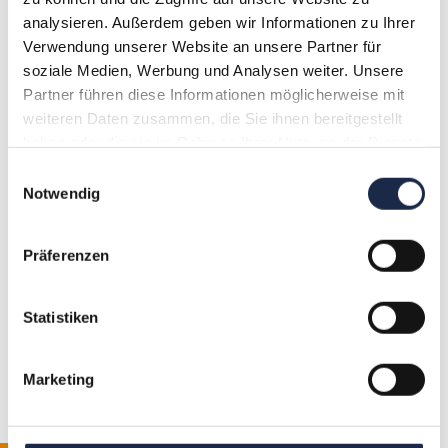
Senior Project Manager Events
analysieren. Außerdem geben wir Informationen zu Ihrer
Verwendung unserer Website an unsere Partner für
Telefon: 030.72 62 98 – 113
soziale Medien, Werbung und Analysen weiter. Unsere
E-Mail:
j.panse@vdz.de
Partner führen diese Informationen möglicherweise mit
weiteren Daten zusammen, die Sie ihnen bereitgestellt
haben oder die sie im Rahmen Ihrer Nutzung der Dienste
gesammelt haben.
Einwilligungsauswahl
Notwendig
Präferenzen
Anzeige/Aus unserem Netzwerk
Kategorie/n
Statistiken
Fachübergreifend
Marketing
Schlagwort/e
Community
,
corona
,
digital business
,
Plattform
,
UK