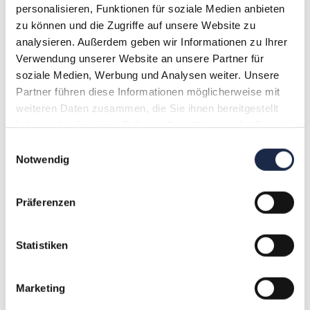
personalisieren, Funktionen für soziale Medien anbieten
Kommunikation.
zu können und die Zugriffe auf unsere Website zu
analysieren. Außerdem geben wir Informationen zu Ihrer
Verwendung unserer Website an unsere Partner für
>> Alle WebSessions & Termine <<
soziale Medien, Werbung und Analysen weiter. Unsere
Partner führen diese Informationen möglicherweise mit
weiteren Daten zusammen, die Sie ihnen bereitgestellt
haben oder die sie im Rahmen Ihrer Nutzung der Dienste
gesammelt haben.
Einwilligungsauswahl
Ansprechpartner
Notwendig
Jennifer Panse
Senior Project Manager Events
Präferenzen
VDZ Akademie
Statistiken
Telefon: 030.72 62 98 – 113
Telefax: 030.72 62 98 – 114
E-Mail: j.panse@vdz.de
Marketing