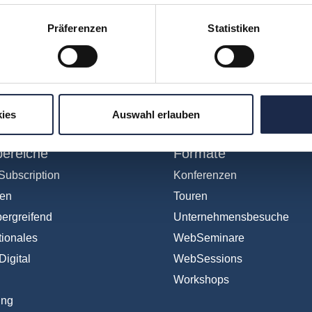
Präferenzen
Statistiken
hr verpassen: Jetzt für den
MVFP Akademi
ies
Auswahl erlauben
ereiche
Formate
Subscription
Konferenzen
en
Touren
ergreifend
Unternehmensbesuche
tionales
WebSeminare
Digital
WebSessions
Workshops
ing