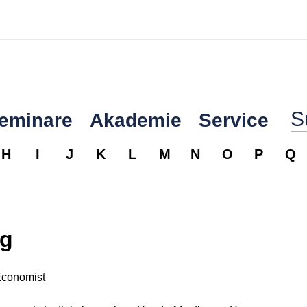
Seminare
Akademie
Service
H
I
J
K
L
M
N
O
P
Q
ng
Economist