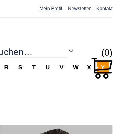
Mein Profil
Newsletter
Kontakt
(0)
R
S
T
U
V
W
X
Y