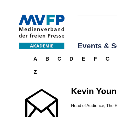
Events & 
A
B
C
D
E
F
G
Z
Kevin You
Head of Audience, The 