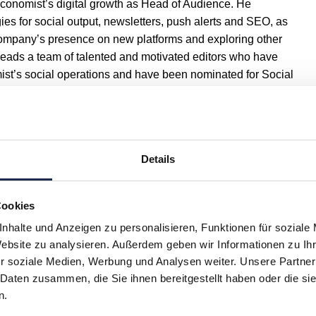
onomist’s digital growth as Head of Audience. He
gies for social output, newsletters, push alerts and SEO, as
company’s presence on new platforms and exploring other
 leads a team of talented and motivated editors who have
st’s social operations and have been nominated for Social
at The Drum Online Media Awards in 2020 and 2021.
Details
Cookies
nhalte und Anzeigen zu personalisieren, Funktionen für soziale
Website zu analysieren. Außerdem geben wir Informationen zu I
r soziale Medien, Werbung und Analysen weiter. Unsere Partner
 Daten zusammen, die Sie ihnen bereitgestellt haben oder die s
H
I
J
K
L
M
N
O
P
Q
n.