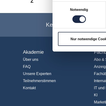
Z
Einwilligungsauswahl
Notwendig
Keine Veranstaltung me
Nur notwendige Cook
Akademie
Fachb
Über uns
Abo & 
FAQ
Anzeig
Unsere Experten
Fachüb
Teilnehmerstimmen
Interna
Kontakt
IT und 
KI
Market