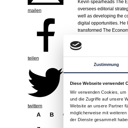
Kevin spearheads The Ec
oversees editorial strate
mailen
well as developing the 
digital opportunities. He
transformed The Economi
Media Team of the Year 
teilen
Zustimmung
Diese Webseite verwendet 
Wir verwenden Cookies, um I
und die Zugriffe auf unsere 
twittern
Website an unsere Partner fü
möglicherweise mit weiteren
A
B
C
D
E
F
G
der Dienste gesammelt habe