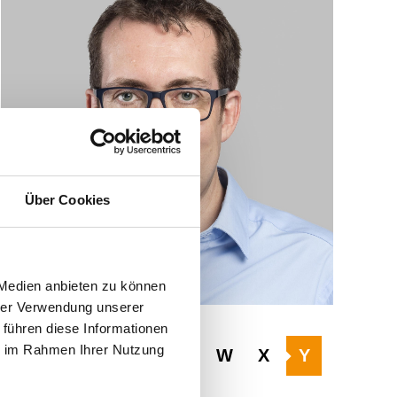
Über Cookies
 Medien anbieten zu können
hrer Verwendung unserer
 führen diese Informationen
ie im Rahmen Ihrer Nutzung
R
S
T
U
V
W
X
Y