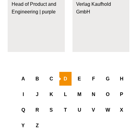
Head of Product and
Verlag Kaufhold
Engineering | purple
GmbH
A
B
C
D
E
F
G
H
I
J
K
L
M
N
O
P
Q
R
S
T
U
V
W
X
Y
Z