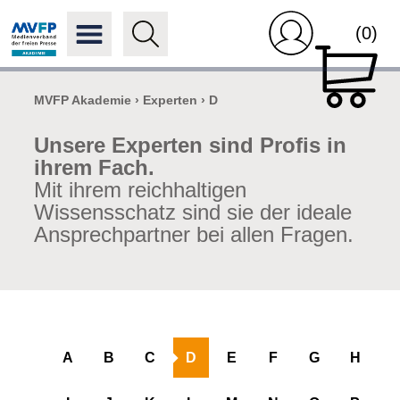
(0)
MVFP Akademie
›
Experten
›
D
Unsere Experten sind Profis in
ihrem Fach.
Mit ihrem reichhaltigen
Wissensschatz sind sie der ideale
Ansprechpartner bei allen Fragen.
A
B
C
D
E
F
G
H