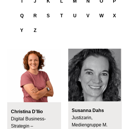
I
J
K
L
M
N
O
P
Q
R
S
T
U
V
W
X
Y
Z
Susanna Dahs
Christina D’Ilio
Justizarin,
Digital Business-
Mediengruppe M.
Strategin –