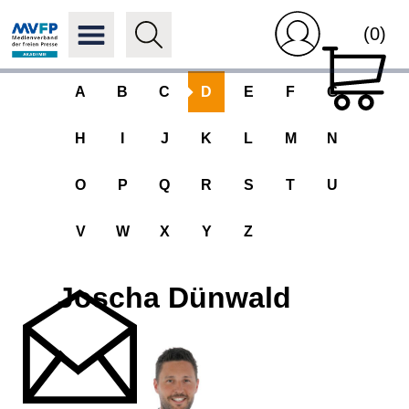
(0)
A
B
C
D
E
F
G
H
I
J
K
L
M
N
O
P
Q
R
S
T
U
V
W
X
Y
Z
Joscha Dünwald