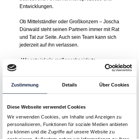
Entwicklungen.
Ob Mittelständler oder Großkonzern – Joscha
Dünwald steht seinen Partnern immer mit Rat
und Tat zur Seite. Auch sein Team kann sich
jederzeit auf ihn verlassen.
„Wir entwickeln maßgeschneiderte
Kommunikationsstrategien für langfristige
Partnerschaften, die klassische wie moderne
Veröffentlichungen über alle Vertriebsstrukturen
Zustimmung
Details
Über Cookies
vereint.“
Diese Webseite verwendet Cookies
Wir verwenden Cookies, um Inhalte und Anzeigen zu
A
B
C
D
E
F
G
personalisieren, Funktionen für soziale Medien anbieten
zu können und die Zugriffe auf unsere Website zu
H
I
J
K
L
M
N
analysieren. Außerdem geben wir Informationen zu Ihrer