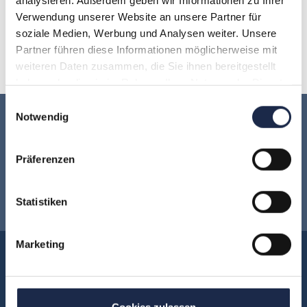
Verwendung unserer Website an unsere Partner für
O
P
Q
R
S
T
U
soziale Medien, Werbung und Analysen weiter. Unsere
Partner führen diese Informationen möglicherweise mit
V
W
X
Y
Z
weiteren Daten zusammen, die Sie ihnen bereitgestellt
haben oder die sie im Rahmen Ihrer Nutzung der Dienste
gesammelt haben.
Einwilligungsauswahl
Notwendig
Keine Veranstaltung mehr verpassen:
Jetzt für den
MVFP Akademie
Präferenzen
Newsletter anmelden
!
Statistiken
Marketing
Akademie
Über uns
FAQ