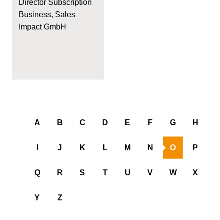
Director Subscription
Business, Sales
Impact GmbH
A
B
C
D
E
F
G
H
I
J
K
L
M
N
O
P
Q
R
S
T
U
V
W
X
Y
Z