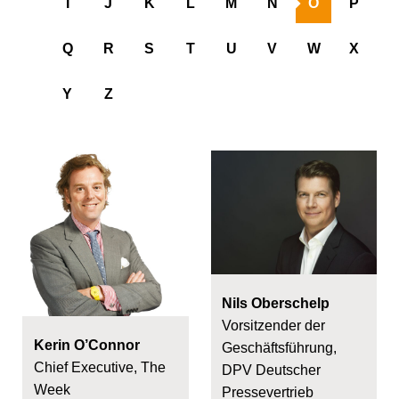
I
J
K
L
M
N
O
P
Q
R
S
T
U
V
W
X
Y
Z
Nils Oberschelp
Vorsitzender der
Kerin O’Connor
Geschäftsführung,
Chief Executive, The
DPV Deutscher
Week
Pressevertrieb