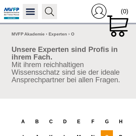
(0)
MVFP Akademie
›
Experten
›
O
Unsere Experten sind Profis in
ihrem Fach.
Mit ihrem reichhaltigen
Wissensschatz sind sie der ideale
Ansprechpartner bei allen Fragen.
A
B
C
D
E
F
G
H