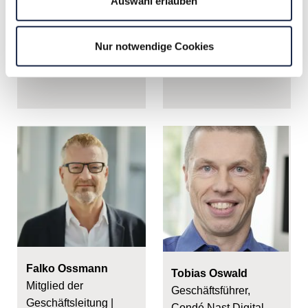
Auswahl erlauben
Direktmarketing,
Future
Deutsche Medien-
Manufaktur GmbH &
Nur notwendige Cookies
Co. KG
Falko Ossmann
Tobias Oswald
Mitglied der
Geschäftsführer,
Geschäftsleitung |
Condé Nast Digital