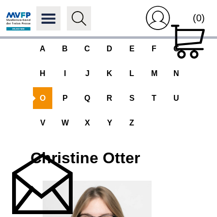
(0)
A
B
C
D
E
F
G
H
I
J
K
L
M
N
O
P
Q
R
S
T
U
V
W
X
Y
Z
Christine Otter