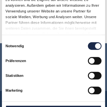
analysieren. Außerdem geben wir Informationen zu Ihrer
H
I
J
K
L
M
N
Verwendung unserer Website an unsere Partner für
soziale Medien, Werbung und Analysen weiter. Unsere
O
P
Q
R
S
T
U
Partner führen diese Informationen möglicherweise mit
weiteren Daten zusammen, die Sie ihnen bereitgestellt
V
W
X
Y
Z
haben oder die sie im Rahmen Ihrer Nutzung der Dienste
gesammelt haben.
Einwilligungsauswahl
Notwendig
Keine Veranstaltung mehr verpassen:
Präferenzen
Jetzt für den
MVFP Akademie
Statistiken
Newsletter anmelden
!
Marketing
Akademie