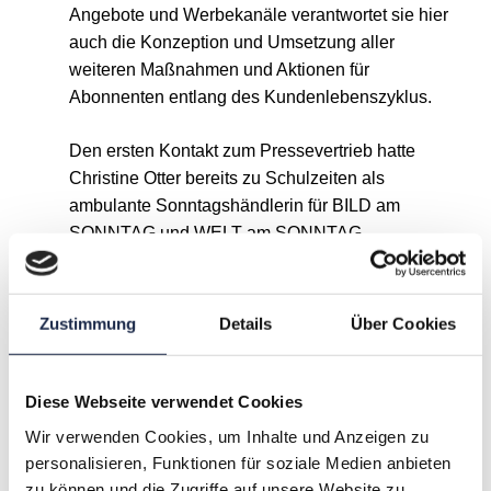
Angebote und Werbekanäle verantwortet sie hier
auch die Konzeption und Umsetzung aller
weiteren Maßnahmen und Aktionen für
Abonnenten entlang des Kundenlebenszyklus.
Den ersten Kontakt zum Pressevertrieb hatte
Christine Otter bereits zu Schulzeiten als
ambulante Sonntagshändlerin für BILD am
SONNTAG und WELT am SONNTAG.
2004 startete sie dann in Hamburg ihr duales
Studium zur Diplomkauffrau bei Axel Springer
und ist seit 2008 in zahlreichen Projekten und
Zustimmung
Details
Über Cookies
verschiedenen Positionen für den Vertrieb des
Verlagshauses im Einsatz.
Diese Webseite verwendet Cookies
Wir verwenden Cookies, um Inhalte und Anzeigen zu
personalisieren, Funktionen für soziale Medien anbieten
A
B
C
D
E
F
G
zu können und die Zugriffe auf unsere Website zu