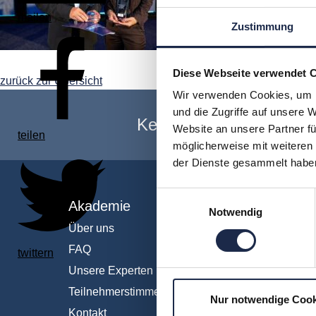
mailen
Zustimmung
Diese Webseite verwendet 
zurück zur Übersicht
Wir verwenden Cookies, um I
und die Zugriffe auf unsere 
Keine Veranstaltung me
Website an unsere Partner fü
teilen
möglicherweise mit weiteren
der Dienste gesammelt habe
Einwilligungsauswahl
Akademie
Fachb
Notwendig
Über uns
Abo & 
FAQ
Anzeig
twittern
Unsere Experten
Fachüb
Teilnehmerstimmen
Interna
Nur notwendige Cook
Kontakt
IT und 