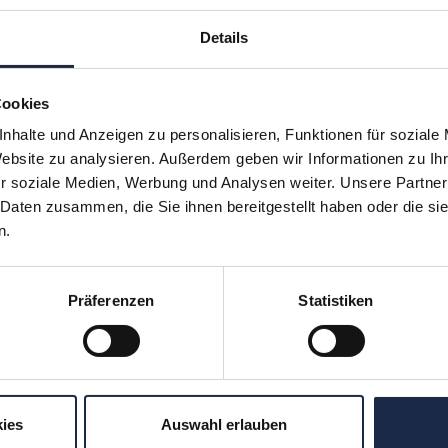
Details
Cookies
nhalte und Anzeigen zu personalisieren, Funktionen für soziale
Website zu analysieren. Außerdem geben wir Informationen zu I
hr verpassen: Jetzt für den
MVFP Akademi
r soziale Medien, Werbung und Analysen weiter. Unsere Partner
 Daten zusammen, die Sie ihnen bereitgestellt haben oder die s
n.
ereiche
Formate
Präferenzen
Statistiken
Subscription
Konferenzen
en
Touren
ergreifend
Unternehmensbesuche
tionales
WebSeminare
ies
Auswahl erlauben
Digital
WebSessions