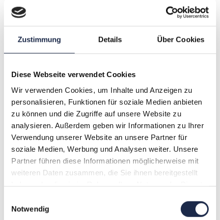
Hälfte der Publikumsverlage betreiben und planen
Internetauftritte ihrer Printtitel, ebenso aber auch
Internetauftritte ohne Printmarken. Fachverlage sind in
Zustimmung
Details
Über Cookies
dieser Sache etwas zurückhaltender.
Publikumsverlage setzen vor allem auf User
Generated Content, Communities, Bewegtbild und
Diese Webseite verwendet Cookies
auch E-Commerce. Fachverlage sehen darüber vor
Wir verwenden Cookies, um Inhalte und Anzeigen zu
allem im Ausbau von Communities und E-Commerce
personalisieren, Funktionen für soziale Medien anbieten
Potenzial.
zu können und die Zugriffe auf unsere Website zu
analysieren. Außerdem geben wir Informationen zu Ihrer
Die Umfrage beinhaltet noch weitere Aspekte zu den
Verwendung unserer Website an unsere Partner für
Auslandsaktivitäten, wie beispielsweise Zielmärkte.
soziale Medien, Werbung und Analysen weiter. Unsere
Die Umfrage wurde zu Beginn der aktuellen
Partner führen diese Informationen möglicherweise mit
Finanzkrise durchgeführt, so dass nur in Teilen deren
weiteren Daten zusammen, die Sie ihnen bereitgestellt
Auswirkungen berücksichtigt wurden. Die
haben oder die sie im Rahmen Ihrer Nutzung der Dienste
Auswirkungen werden auch das Auslandsgeschäft der
gesammelt haben.
Einwilligungsauswahl
Verlage betreffen. Dies kann beispielsweise zu
Notwendig
Einsparprogrammen oder zu Zurückhaltung bei der