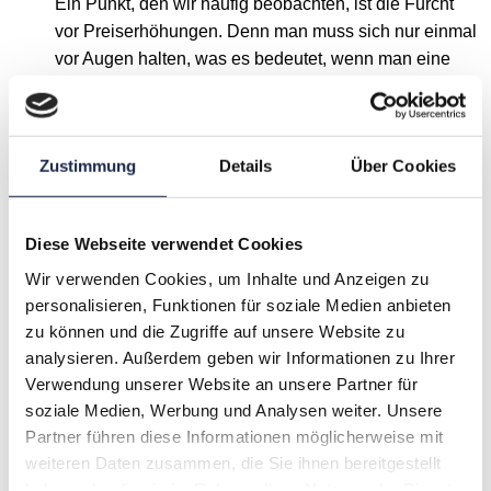
Ein Punkt, den wir häufig beobachten, ist die Furcht
vor Preiserhöhungen. Denn man muss sich nur einmal
vor Augen halten, was es bedeutet, wenn man eine
jährliche Preiserhöhung von z.B. 2% in einem Jahr
mal auslässt. Lässt man die einmal aus, müssen die
Preise im nächsten Jahr um 4% erhöht werden, um
Zustimmung
Details
Über Cookies
die Nullrunde im Vorjahr zu kompensieren. Und eine
4%-ige Preiserhöhung ist eben noch viel
abschreckender als die 2% jährlich, weshalb es
Diese Webseite verwendet Cookies
genügend Beispiele gibt, wo Preiserhöhungen über
Jahre nicht getätigt werden und das voll zu Lasten des
Wir verwenden Cookies, um Inhalte und Anzeigen zu
personalisieren, Funktionen für soziale Medien anbieten
Profits der Unternehmen geht. Außerdem sehen wir
zu können und die Zugriffe auf unsere Website zu
häufig, dass Preise historisch gewachsen sind.
analysieren. Außerdem geben wir Informationen zu Ihrer
Irgendwer hat sich dazu mal Gedanken gemacht und
Verwendung unserer Website an unsere Partner für
dann wurden über die Zeit hinweg die Preise
soziale Medien, Werbung und Analysen weiter. Unsere
irgendwie angepasst. Und nach ein paar Jahren weiß
Partner führen diese Informationen möglicherweise mit
keiner mehr, wie die heutigen Preise eigentlich
weiteren Daten zusammen, die Sie ihnen bereitgestellt
zustande kommen und vor allem, ob die Preise und
haben oder die sie im Rahmen Ihrer Nutzung der Dienste