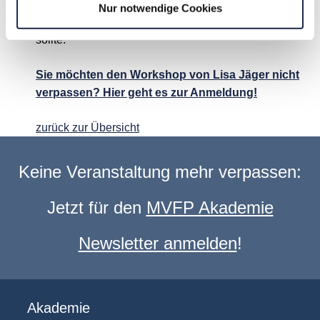
oeconomicus verhalten und man das als
Nur notwendige Cookies
Unternehmen auch entsprechend berücksichtigen
sollte.
Sie möchten den Workshop von Lisa Jäger nicht
verpassen? Hier geht es zur Anmeldung!
zurück zur Übersicht
Keine Veranstaltung mehr verpassen:
Jetzt für den
MVFP Akademie
Newsletter anmelden
!
Akademie