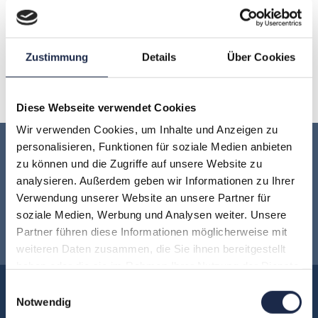
Artikel
Schreibwerkstatt: Professionelle Texterstellung – Ein
Zustimmung
Details
Über Cookies
Intensivkurs mit Zertifikat
Diese Webseite verwendet Cookies
Wir verwenden Cookies, um Inhalte und Anzeigen zu
personalisieren, Funktionen für soziale Medien anbieten
Keine Veranstaltung mehr verpassen:
zu können und die Zugriffe auf unsere Website zu
analysieren. Außerdem geben wir Informationen zu Ihrer
Jetzt für den
MVFP Akademie
Verwendung unserer Website an unsere Partner für
soziale Medien, Werbung und Analysen weiter. Unsere
Newsletter anmelden
!
Partner führen diese Informationen möglicherweise mit
weiteren Daten zusammen, die Sie ihnen bereitgestellt
haben oder die sie im Rahmen Ihrer Nutzung der Dienste
gesammelt haben.
Einwilligungsauswahl
Akademie
Notwendig
Über uns