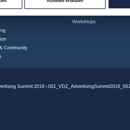
ies
Auswahl erlauben
tionales
WebSeminare
Digital
WebSessions
Workshops
ing
ion
 & Community
b
vertising Summit 2018
›
001_VDZ_AdvertisingSummit2018_06J