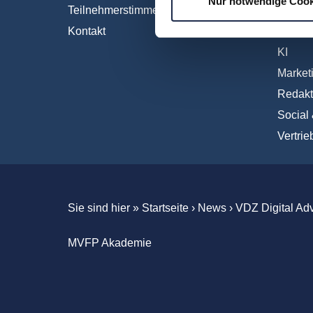
Nur notwendige Cook
Teilnehmerstimmen
Interna
Kontakt
IT und 
KI
Market
Redakt
Social
Vertrie
Sie sind hier »
Startseite
›
News
›
VDZ Digital Ad
MVFP Akademie