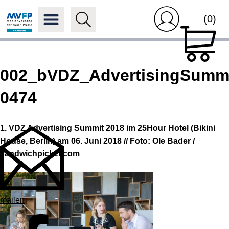
(0)
002_bVDZ_AdvertisingSummi
0474
1. VDZ Advertising Summit 2018 im 25Hour Hotel (Bikini
House, Berlin) am 06. Juni 2018 // Foto: Ole Bader /
sandwichpicker.com
mailen