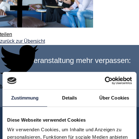
teilen
zurück zur Übersicht
Keine Veranstaltung mehr verpassen:
Jetzt für den
MVFP Akademie
twittern
Newsletter anmelden
!
Zustimmung
Details
Über Cookies
Akademie
Diese Webseite verwendet Cookies
Über uns
Wir verwenden Cookies, um Inhalte und Anzeigen zu
personalisieren, Funktionen für soziale Medien anbieten
FAQ