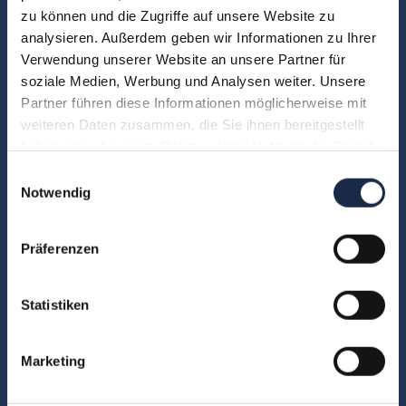
zu können und die Zugriffe auf unsere Website zu
Unsere Experten
analysieren. Außerdem geben wir Informationen zu Ihrer
Teilnehmerstimmen
Verwendung unserer Website an unsere Partner für
Kontakt
soziale Medien, Werbung und Analysen weiter. Unsere
Partner führen diese Informationen möglicherweise mit
weiteren Daten zusammen, die Sie ihnen bereitgestellt
haben oder die sie im Rahmen Ihrer Nutzung der Dienste
Fachbereiche
gesammelt haben.
Einwilligungsauswahl
Abo & Subscription
Notwendig
Anzeigen
Fachübergreifend
Präferenzen
Internationales
IT und Digital
Statistiken
KI
Marketing
Marketing
Redaktion
Social & Community