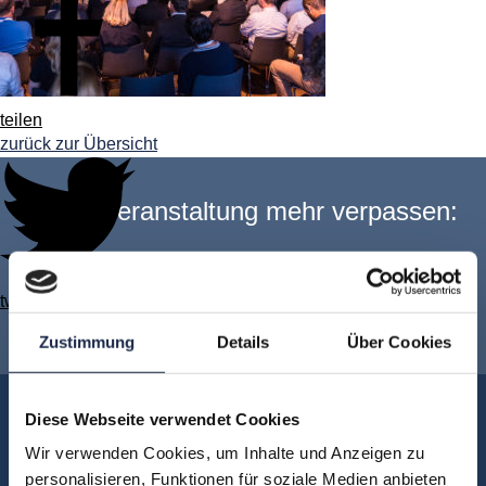
teilen
zurück zur Übersicht
Keine Veranstaltung mehr verpassen:
Jetzt für den
MVFP Akademie
twittern
Newsletter anmelden
!
Zustimmung
Details
Über Cookies
Akademie
Diese Webseite verwendet Cookies
Über uns
Wir verwenden Cookies, um Inhalte und Anzeigen zu
personalisieren, Funktionen für soziale Medien anbieten
FAQ