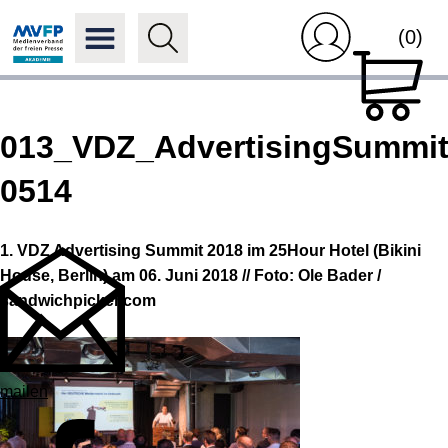
(0)
013_VDZ_AdvertisingSummit
0514
1. VDZ Advertising Summit 2018 im 25Hour Hotel (Bikini
House, Berlin) am 06. Juni 2018 // Foto: Ole Bader /
sandwichpicker.com
mailen