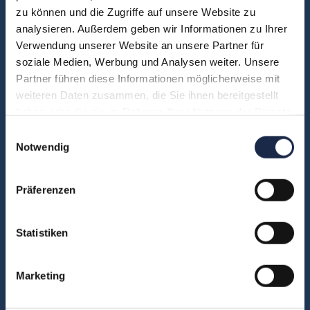
zu können und die Zugriffe auf unsere Website zu
Unsere Experten
analysieren. Außerdem geben wir Informationen zu Ihrer
Teilnehmerstimmen
Verwendung unserer Website an unsere Partner für
Kontakt
soziale Medien, Werbung und Analysen weiter. Unsere
Partner führen diese Informationen möglicherweise mit
weiteren Daten zusammen, die Sie ihnen bereitgestellt
haben oder die sie im Rahmen Ihrer Nutzung der Dienste
Fachbereiche
gesammelt haben.
Einwilligungsauswahl
Abo & Subscription
Notwendig
Anzeigen
Fachübergreifend
Präferenzen
Internationales
IT und Digital
Statistiken
KI
Marketing
Marketing
Redaktion
Social & Community