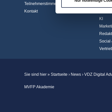
Nur notwendige Cook
Teilnehmerstimmen
Interna
Kontakt
IT und 
KI
Market
Redakt
Social
Vertrie
Sie sind hier »
Startseite
›
News
›
VDZ Digital Ad
MVFP Akademie