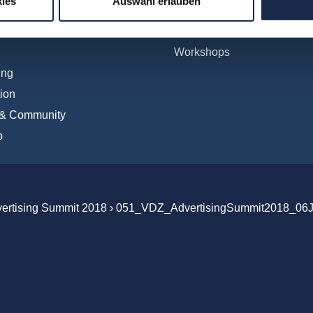
ies
Auswahl erlauben
tionales
WebSeminare
Digital
WebSessions
Workshops
ing
ion
 & Community
b
vertising Summit 2018
›
051_VDZ_AdvertisingSummit2018_06J