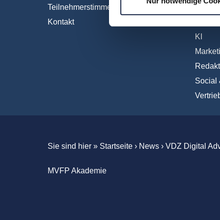
Nur notwendige Cook
Teilnehmerstimmen
Interna
Kontakt
IT und 
KI
Market
Redakt
Social
Vertrie
Sie sind hier »
Startseite
›
News
›
VDZ Digital Ad
MVFP Akademie