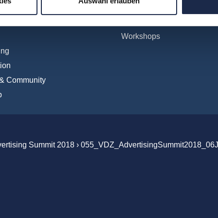
ies
Auswahl erlauben
tionales
WebSeminare
Digital
WebSessions
Workshops
ing
ion
 & Community
b
vertising Summit 2018
›
055_VDZ_AdvertisingSummit2018_06J