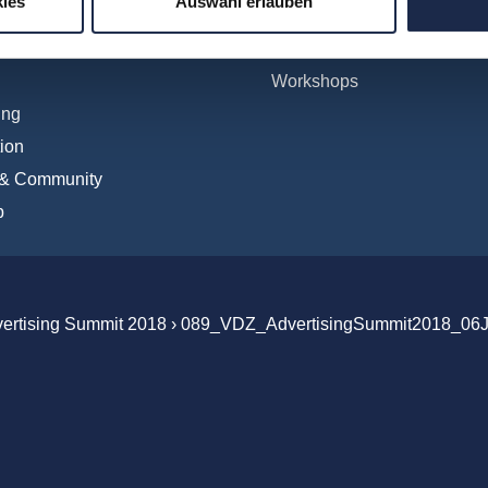
ies
Auswahl erlauben
tionales
WebSeminare
Digital
WebSessions
Workshops
ing
ion
 & Community
b
vertising Summit 2018
›
089_VDZ_AdvertisingSummit2018_06J