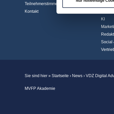
Nur notwendige Cook
Teilnehmerstimmen
Interna
Kontakt
IT und 
KI
Market
Redakt
Social
Vertrie
Sie sind hier »
Startseite
›
News
›
VDZ Digital Ad
MVFP Akademie