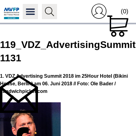
(0)
119_VDZ_AdvertisingSummit
1131
1. VDZ Advertising Summit 2018 im 25Hour Hotel (Bikini
House, Berlin) am 06. Juni 2018 // Foto: Ole Bader /
sandwichpicker.com
mailen