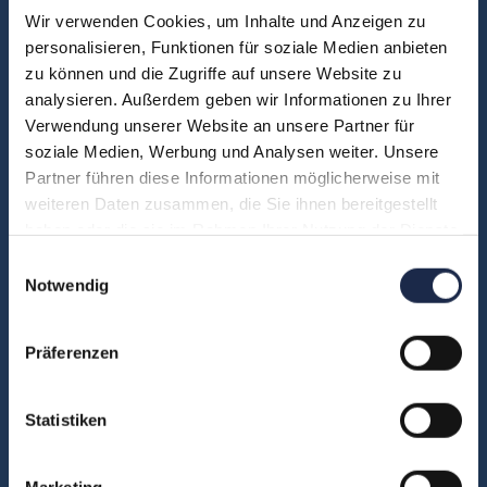
Wir verwenden Cookies, um Inhalte und Anzeigen zu
Akademie
personalisieren, Funktionen für soziale Medien anbieten
zu können und die Zugriffe auf unsere Website zu
Über uns
analysieren. Außerdem geben wir Informationen zu Ihrer
FAQ
Verwendung unserer Website an unsere Partner für
Unsere Experten
soziale Medien, Werbung und Analysen weiter. Unsere
Teilnehmerstimmen
Partner führen diese Informationen möglicherweise mit
weiteren Daten zusammen, die Sie ihnen bereitgestellt
Kontakt
haben oder die sie im Rahmen Ihrer Nutzung der Dienste
gesammelt haben.
Einwilligungsauswahl
Notwendig
Fachbereiche
Abo & Subscription
Präferenzen
Anzeigen
Fachübergreifend
Statistiken
Internationales
IT und Digital
Marketing