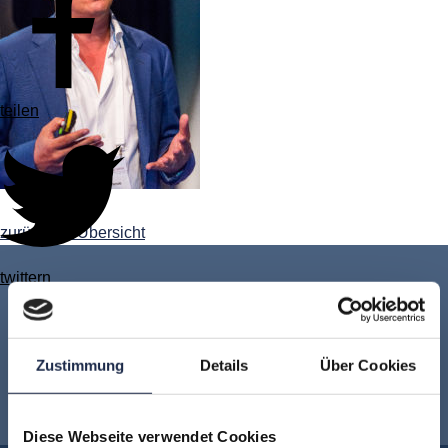
teilen
zurück zur Übersicht
twittern
Keine Veranstaltung mehr verpassen:
Jetzt für den
MVFP Akademie
Zustimmung
Details
Über Cookies
Newsletter anmelden
!
Diese Webseite verwendet Cookies