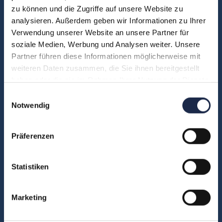
zu können und die Zugriffe auf unsere Website zu
Unsere Experten
analysieren. Außerdem geben wir Informationen zu Ihrer
Teilnehmerstimmen
Verwendung unserer Website an unsere Partner für
Kontakt
soziale Medien, Werbung und Analysen weiter. Unsere
Partner führen diese Informationen möglicherweise mit
weiteren Daten zusammen, die Sie ihnen bereitgestellt
haben oder die sie im Rahmen Ihrer Nutzung der Dienste
Fachbereiche
gesammelt haben.
Einwilligungsauswahl
Abo & Subscription
Notwendig
Anzeigen
Fachübergreifend
Präferenzen
Internationales
IT und Digital
Statistiken
KI
Marketing
Marketing
Redaktion
Social & Community