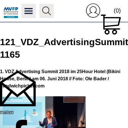
(0)
121_VDZ_AdvertisingSummit
1165
1. VDZ Advertising Summit 2018 im 25Hour Hotel (Bikini
House, Berlin) am 06. Juni 2018 // Foto: Ole Bader /
sandwichpicker.com
mailen