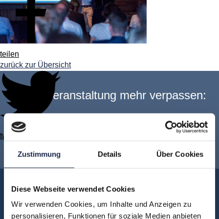
teilen
zurück zur Übersicht
Keine Veranstaltung mehr verpassen:
Jetzt für den
MVFP Akademie
twittern
Newsletter anmelden
!
Zustimmung
Details
Über Cookies
Akademie
Diese Webseite verwendet Cookies
Über uns
Wir verwenden Cookies, um Inhalte und Anzeigen zu
personalisieren, Funktionen für soziale Medien anbieten
FAQ