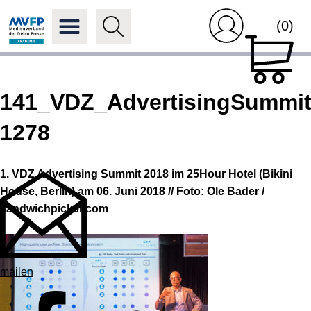
(0)
141_VDZ_AdvertisingSummit
1278
1. VDZ Advertising Summit 2018 im 25Hour Hotel (Bikini
House, Berlin) am 06. Juni 2018 // Foto: Ole Bader /
sandwichpicker.com
mailen