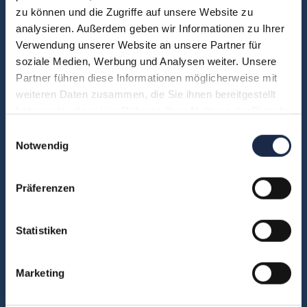
zu können und die Zugriffe auf unsere Website zu
Unsere Experten
analysieren. Außerdem geben wir Informationen zu Ihrer
Teilnehmerstimmen
Verwendung unserer Website an unsere Partner für
Kontakt
soziale Medien, Werbung und Analysen weiter. Unsere
Partner führen diese Informationen möglicherweise mit
weiteren Daten zusammen, die Sie ihnen bereitgestellt
haben oder die sie im Rahmen Ihrer Nutzung der Dienste
Fachbereiche
gesammelt haben.
Einwilligungsauswahl
Abo & Subscription
Notwendig
Anzeigen
Fachübergreifend
Präferenzen
Internationales
IT und Digital
Statistiken
KI
Marketing
Marketing
Redaktion
Social & Community