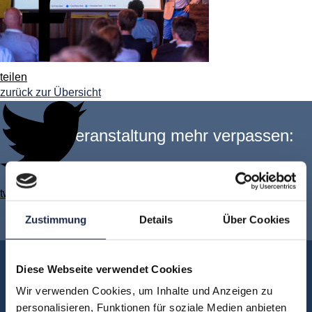
teilen
zurück zur Übersicht
Keine Veranstaltung mehr verpassen:
Jetzt für den
MVFP Akademie
twittern
Newsletter anmelden
!
Zustimmung
Details
Über Cookies
Akademie
Diese Webseite verwendet Cookies
Über uns
Wir verwenden Cookies, um Inhalte und Anzeigen zu
personalisieren, Funktionen für soziale Medien anbieten
FAQ