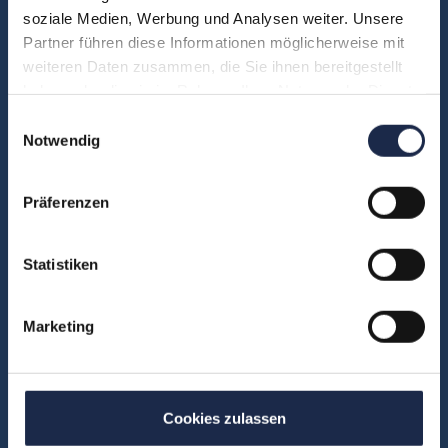
soziale Medien, Werbung und Analysen weiter. Unsere
Partner führen diese Informationen möglicherweise mit
Fachbereiche
weiteren Daten zusammen, die Sie ihnen bereitgestellt
Abo & Subscription
haben oder die sie im Rahmen Ihrer Nutzung der Dienste
Anzeigen
gesammelt haben.
Einwilligungsauswahl
Notwendig
Fachübergreifend
Internationales
Präferenzen
IT und Digital
KI
Marketing
Statistiken
Redaktion
Social & Community
Marketing
Vertrieb
Cookies zulassen
Formate