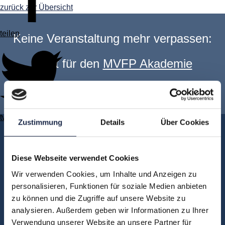
zurück zur Übersicht
teilen
Keine Veranstaltung mehr verpassen:
Jetzt für den
MVFP Akademie
Newsletter anmelden
!
twittern
Zustimmung
Details
Über Cookies
Akademie
Über uns
Diese Webseite verwendet Cookies
FAQ
Wir verwenden Cookies, um Inhalte und Anzeigen zu
Unsere Experten
personalisieren, Funktionen für soziale Medien anbieten
Teilnehmerstimmen
zu können und die Zugriffe auf unsere Website zu
analysieren. Außerdem geben wir Informationen zu Ihrer
Kontakt
Verwendung unserer Website an unsere Partner für