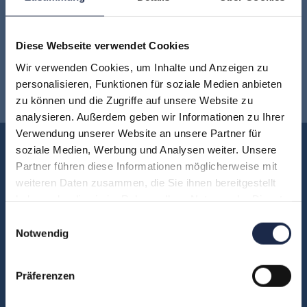
Keine Veranstaltung mehr verpassen:
twittern
Diese Webseite verwendet Cookies
Jetzt für den
MVFP Akademie
Wir verwenden Cookies, um Inhalte und Anzeigen zu
personalisieren, Funktionen für soziale Medien anbieten
Newsletter anmelden
!
zu können und die Zugriffe auf unsere Website zu
analysieren. Außerdem geben wir Informationen zu Ihrer
Verwendung unserer Website an unsere Partner für
Akademie
soziale Medien, Werbung und Analysen weiter. Unsere
Partner führen diese Informationen möglicherweise mit
Über uns
weiteren Daten zusammen, die Sie ihnen bereitgestellt
FAQ
haben oder die sie im Rahmen Ihrer Nutzung der Dienste
Unsere Experten
gesammelt haben.
Einwilligungsauswahl
Notwendig
Teilnehmerstimmen
Kontakt
Präferenzen