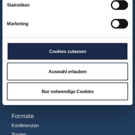
Fachbereiche
Statistiken
Abo & Subscription
Anzeigen
Marketing
Fachübergreifend
Internationales
IT und Digital
Cookies zulassen
KI
Marketing
Auswahl erlauben
Redaktion
Social & Community
Nur notwendige Cookies
Vertrieb
Formate
Konferenzen
Touren