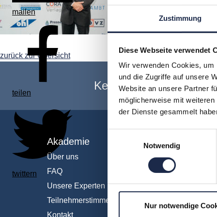
mailen
Zustimmung
Diese Webseite verwendet 
zurück zur Übersicht
Wir verwenden Cookies, um I
und die Zugriffe auf unsere 
Keine Veranstaltung me
Website an unsere Partner fü
teilen
möglicherweise mit weiteren
der Dienste gesammelt habe
Einwilligungsauswahl
Akademie
Fachb
Notwendig
Über uns
Abo & 
FAQ
Anzeig
twittern
Unsere Experten
Fachüb
Teilnehmerstimmen
Interna
Nur notwendige Cook
Kontakt
IT und 