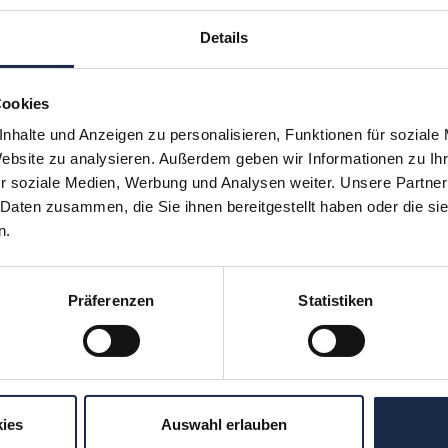
Details
Cookies
nhalte und Anzeigen zu personalisieren, Funktionen für soziale
Website zu analysieren. Außerdem geben wir Informationen zu I
hr verpassen: Jetzt für den
MVFP Akademi
r soziale Medien, Werbung und Analysen weiter. Unsere Partner
 Daten zusammen, die Sie ihnen bereitgestellt haben oder die s
n.
ereiche
Formate
Präferenzen
Statistiken
Subscription
Konferenzen
en
Touren
ergreifend
Unternehmensbesuche
tionales
WebSeminare
ies
Auswahl erlauben
Digital
WebSessions